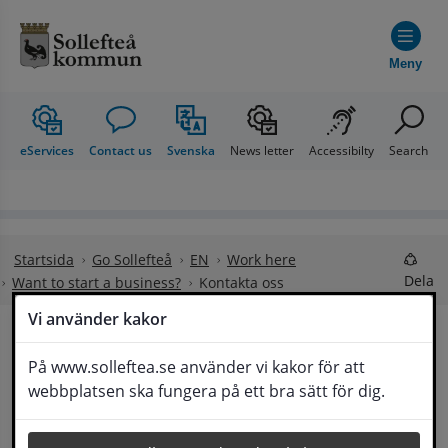
Hoppa till innehåll
Meny
eServices
Contact us
Svenska
News letter
Accessibilty
Search
Startsida
Go Sollefteå
EN
Work here
Dela
Want to start a business?
Kontakta oss
Vi använder kakor
Kontakta oss
På www.solleftea.se använder vi kakor för att
Lyssna
webbplatsen ska fungera på ett bra sätt för dig.