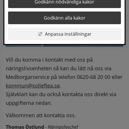
Godkänn nödvändiga kakor
Godkänn alla kakor
Anpassa inställningar
Vill du komma i kontakt med oss på 
näringslivsenheten så kan du lätt nå oss via 
Medborgarservice på telefon 0620-68 20 00 eller 
kommun@solleftea.se
.
Självklart kan du också kontakta oss direkt via 
uppgifterna nedan.
Välkommen att kontakta oss.
Thomas Östlund
 - 
Näringslivschef