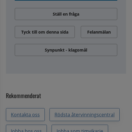
Ställ en fråga
Tyck till om denna sida
Felanmälan
Synpunkt - klagomål
Rekommenderat
Kontakta oss
Rödsta återvinningscentral
Jobba hos oss
Jobba som timvikarie