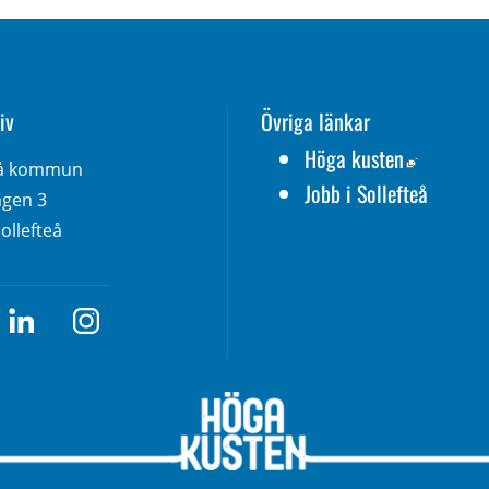
iv
Övriga länkar
Länk till
Höga kusten
eå kommun
Jobb i Sollefteå
gen 3 
ollefteå