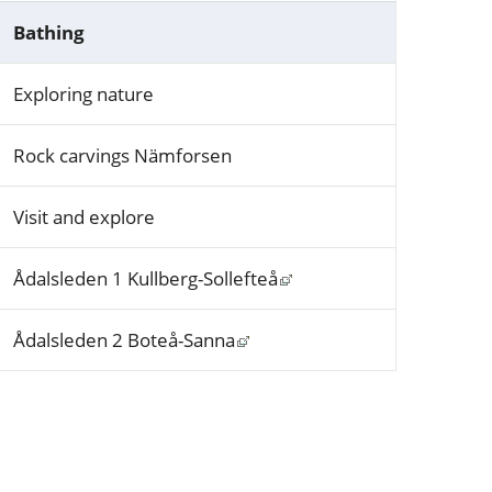
Bathing
Exploring nature
Rock carvings Nämforsen
Visit and explore
Länk till annan webbplat
Ådalsleden 1 Kullberg-Sollefteå
Länk till annan webbplats, öp
Ådalsleden 2 Boteå-Sanna