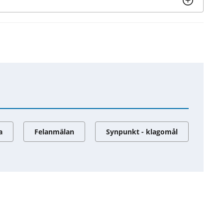
a
Felanmälan
Synpunkt - klagomål