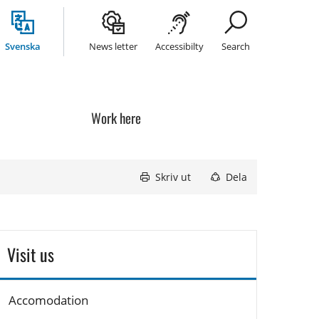
Svenska
News letter
Accessibilty
Search
Work here
Skriv ut
Dela
Visit us
Accomodation