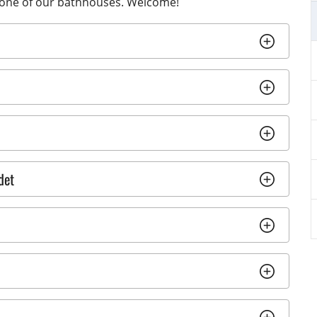
t one of our bathhouses. Welcome!
det