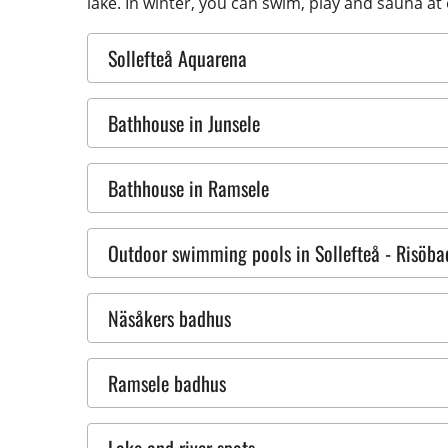
lake. In winter, you can swim, play and sauna a
Sollefteå Aquarena
Bathhouse in Junsele
Bathhouse in Ramsele
Outdoor swimming pools in Sollefteå - Risöba
Näsåkers badhus
Ramsele badhus