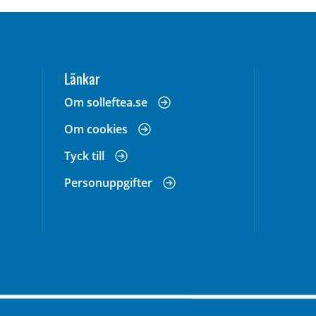
Länkar
 annan webbplats, öppnas i nytt fönster.
Om solleftea.se
Om cookies
Tyck till
Personuppgifter