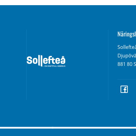
Näringsl
Solleft
Djupövä
881 80 S