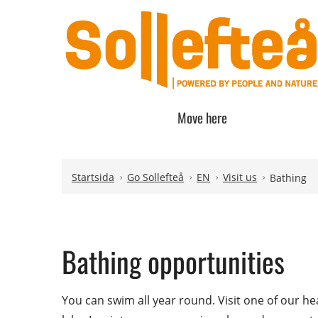
Move here
Hoppa till innehåll
Hoppa till undermeny
Startsida
Go Sollefteå
EN
Visit us
Bathing
Bathing opportunities
You can swim all year round. Visit one of our he