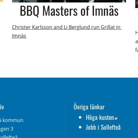
BBQ Masters of Imnäs
Christer Karlsson and Li Berglund run Grillat in 
H
Imnäs
a
f
iv
Övriga länkar
Länk till
Höga kusten
eå kommun
Jobb i Sollefteå
gen 3 
ollefteå