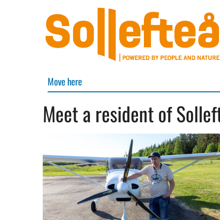
Move here
Meet a resident of Sollef
Hoppa till innehåll
Hoppa till undermeny