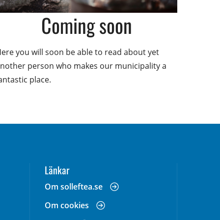
Coming soon
ere you will soon be able to read about yet 
nother person who makes our municipality a 
antastic place.
Länkar
 annan webbplats, öppnas i nytt fönster.
Om solleftea.se
Om cookies