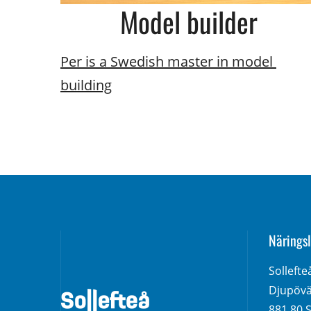
Model builder
Per is a Swedish master in model 
building
Näringsl
Solleft
Djupövä
881 80 S