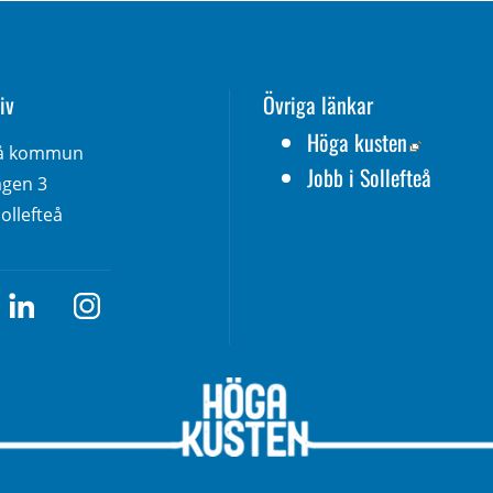
iv
Övriga länkar
Länk till
Höga kusten
eå kommun
Jobb i Sollefteå
gen 3 
ollefteå