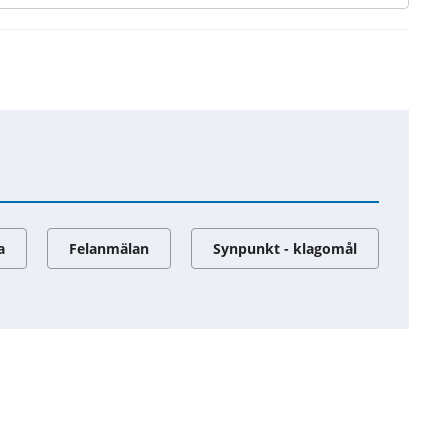
a
Felanmälan
Synpunkt - klagomål