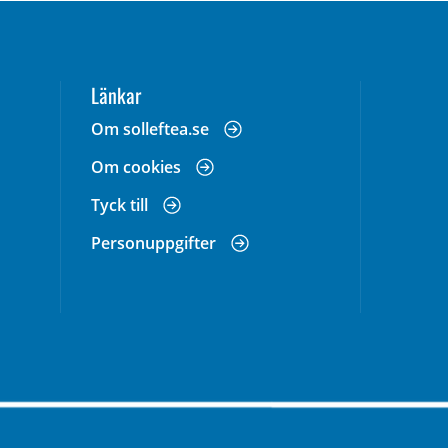
Länkar
 annan webbplats, öppnas i nytt fönster.
Om solleftea.se
Om cookies
Tyck till
Personuppgifter