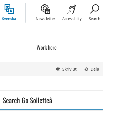
Svenska
News letter
Accessibilty
Search
Work here
Skriv ut
Dela
Search Go Sollefteå