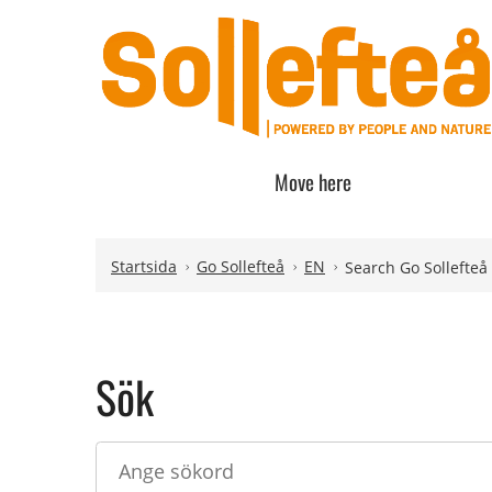
Move here
Hoppa till innehåll
Hoppa till undermeny
Startsida
Go Sollefteå
EN
Search Go Sollefteå
Sök