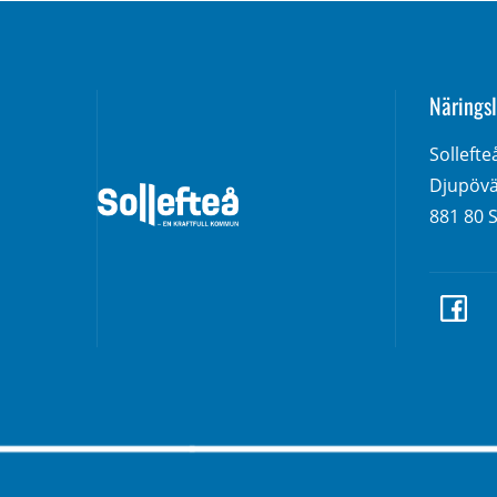
Näringsl
Solleft
Djupövä
881 80 S