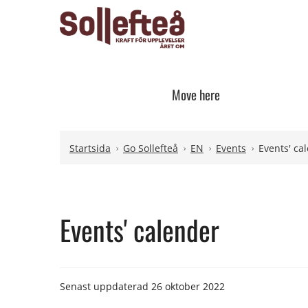
Move here
Hoppa till innehåll
Hoppa till undermeny
Startsida
Go Sollefteå
EN
Events
Events' ca
Events' calender
Senast uppdaterad
26 oktober 2022