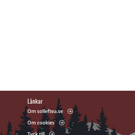
Länkar
 annan webbplats, öppnas i nytt fönster.
Om solleftea.se
Om cookies
Tyck till