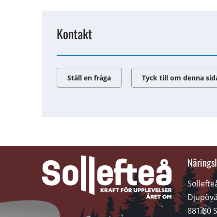
Kontakt
Ställ en fråga
Tyck till om denna sid
Näringsl
Solleft
Djupövä
881 80 S