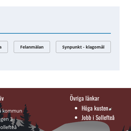
a
Felanmälan
Synpunkt - klagomål
iv
Övriga länkar
Länk till
Höga kusten
eå kommun
Jobb i Sollefteå
gen 3 
ollefteå