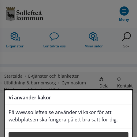
Hoppa till innehåll
Meny
E-tjänster
Kontakta oss
Mina sidor
Sök
Startsida
E-tjänster och blanketter
Utbildning & barnomsorg
Gymnasium
Dela
Kontakt
Middagsmatlådor beställning
Vi använder kakor
Middagsmatlådor 
På www.solleftea.se använder vi kakor för att
Lyssna
webbplatsen ska fungera på ett bra sätt för dig.
beställning