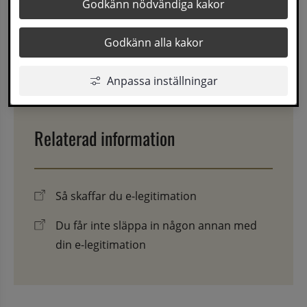
Godkänn nödvändiga kakor
Blankett
Godkänn alla kakor
Senast uppdaterad
16 september 2022
Anpassa inställningar
Relaterad information
Så skaffar du e-legitimation
Du får inte släppa in någon annan med
din e-legitimation