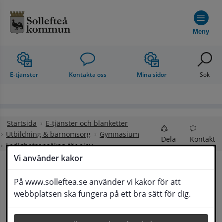
Hoppa till innehåll
Meny
E-tjänster
Kontakta oss
Mina sidor
Sök
Startsida
E-tjänster och blanketter
Utbildning & barnomsorg
Gymnasium
Dela
Kontakt
Ledighetsansökan för elev
Vi använder kakor
Ledighetsansökan för 
På www.solleftea.se använder vi kakor för att
Lyssna
webbplatsen ska fungera på ett bra sätt för dig.
elev