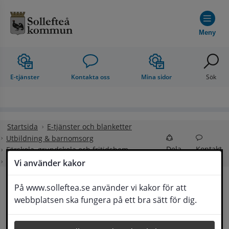
Hoppa till innehåll
Meny
E-tjänster
Kontakta oss
Mina sidor
Sök
Startsida
E-tjänster och blanketter
Utbildning & barnomsorg
Dela
Kontakt
Förskola, grundskola och fritidshem
Ansökan till Förskoleklass 26/27
Vi använder kakor
På www.solleftea.se använder vi kakor för att
Ansökan till 
webbplatsen ska fungera på ett bra sätt för dig.
Lyssna
Förskoleklass 26/27