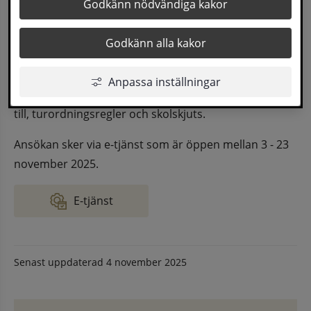
Godkänn nödvändiga kakor
Nu är det dags att önska skola för barn som ska börja 
förskoleklass läsåret 26/27. Under
Godkänn alla kakor
vecka 45 kommer det att skickas hem en folder till alla 
som är födda 2020. I den finns
Anpassa inställningar
information om kommunens skolor, hur ansökan går 
till, turordningsregler och skolskjuts.
Ansökan sker via e-tjänst som är öppen mellan 3 - 23 
november 2025.
E-tjänst
Senast uppdaterad
4 november 2025