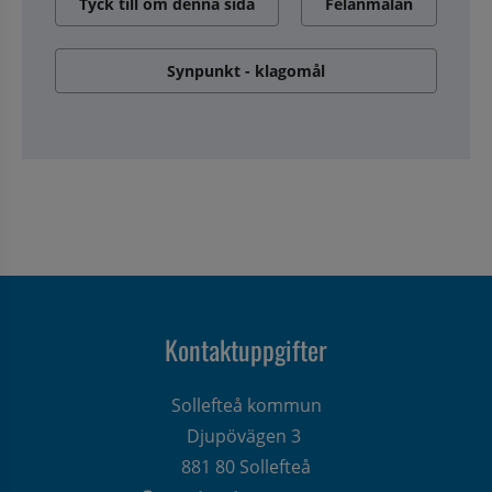
Tyck till om denna sida
Felanmälan
Synpunkt - klagomål
Kontaktuppgifter
Sollefteå kommun
Djupövägen 3 
881 80 Sollefteå