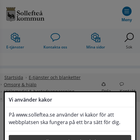
Hoppa till innehåll
Meny
E-tjänster
Kontakta oss
Mina sidor
Sök
Startsida
E-tjänster och blanketter
Omsorg & hjälp
Dela
Kontakt
Hjälpmedel & bostadsanpassning
Ansöka om bostadsanpassning
Vi använder kakor
På www.solleftea.se använder vi kakor för att
Ansöka om 
webbplatsen ska fungera på ett bra sätt för dig.
Lyssna
bostadsanpassning