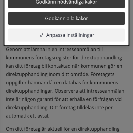
Sollefteå kommun vill underlätta för fler små 
Godkänn nödvändiga kakor
och medelstora företag lokalt att delta vid 
Godkänn alla kakor
direktupphandlingar som kommunen gör i 
samband med inköp av varor, tjänster och 
Anpassa inställningar
entreprenader.
Genom att lämna in en intresseanmälan till 
kommunens företagsregister för direktupphandling 
kan ditt företag bli kontaktad när kommunen gör en 
direktupphandling inom ditt område. Företagets 
uppgifter hamnar då i en databas för kommunens 
direktupphandlingar. Observera att intresseanmälan 
inte är någon garanti för att erhålla en förfrågan vid 
direktupphandling. Ditt företag tilldelas inte per 
automatik ett avtal.
Om ditt företag är aktuell för en direktupphandling 