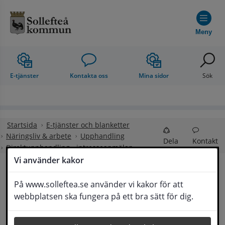
Hoppa till innehåll
Meny
E-tjänster
Kontakta oss
Mina sidor
Sök
Startsida
E-tjänster och blanketter
Näringsliv & arbete
Upphandling
Dela
Kontakt
Direktupphandling - intresseanmälan
Vi använder kakor
Direktupphandling - 
På www.solleftea.se använder vi kakor för att
Lyssna
webbplatsen ska fungera på ett bra sätt för dig.
intresseanmälan