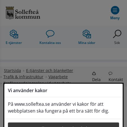
Hoppa till innehåll
Meny
E-tjänster
Kontakta oss
Mina sidor
Sök
Startsida
E-tjänster och blanketter
Trafik & infrastruktur
Vägarbete
Dela
Kontakt
Trafikanordningsplan vid vägarbete
Vi använder kakor
Trafikanordningsplan 
På www.solleftea.se använder vi kakor för att
Lyssna
webbplatsen ska fungera på ett bra sätt för dig.
vid vägarbete