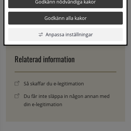
Godkänn nödvändiga kakor
E-tjänst
Godkänn alla kakor
Senast uppdaterad
1 mars 2021
Anpassa inställningar
Relaterad information
Så skaffar du e-legitimation
Du får inte släppa in någon annan med
din e-legitimation