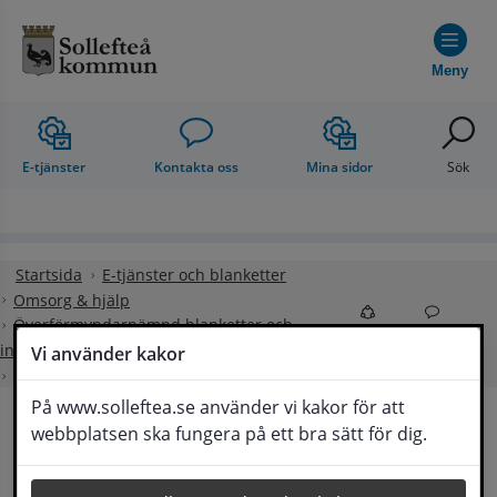
Hoppa till innehåll
Meny
E-tjänster
Kontakta oss
Mina sidor
Sök
Startsida
E-tjänster och blanketter
Omsorg & hjälp
Överförmyndarnämnd blanketter och
Dela
Kontakt
information till årsräkning
Vi använder kakor
Utgifter under året
På www.solleftea.se använder vi kakor för att
webbplatsen ska fungera på ett bra sätt för dig.
Utgifter under året
Lyssna