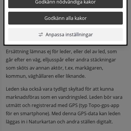
Gäller för vandring- och cykelleder som används 
Godkänn nödvändiga kakor
sommartid, ej för skidspår, skoterleder…
Godkänn alla kakor
För att ersättning till led ska godkännas görs en 
enskild bedömning av varje led. För att underlätta 
Anpassa inställningar
beslutet behöver du uppge lite information nedan.
Ersättning lämnas ej för leder, eller del av led, som 
går efter en väg, elljusspår eller andra stäckningar 
som sköts av annan aktör, t.ex. markägaren, 
kommun, väghållaren eller liknande.
Leden ska också vara tydligt skyltad för att kunna 
marknadsföras som en vandringsled. Leden bör vara 
utmätt och registrerad med GPS (typ Topo-gps-app 
för en smartphone). Med denna GPS-data kan leden 
läggas in i Naturkartan och andra ställen digitalt.