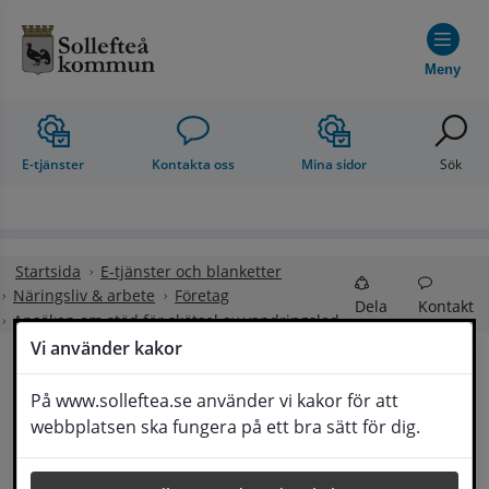
Hoppa till innehåll
Meny
E-tjänster
Kontakta oss
Mina sidor
Sök
Startsida
E-tjänster och blanketter
Näringsliv & arbete
Företag
Dela
Kontakt
Ansökan om stöd för skötsel av vandringsled
Vi använder kakor
Ansökan om stöd för 
På www.solleftea.se använder vi kakor för att
Lyssna
webbplatsen ska fungera på ett bra sätt för dig.
skötsel av vandringsled