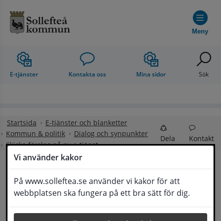
Hoppa till innehåll
Meny
E-tjänster
Kontakta oss
Mina sidor
Sök
Startsida
E-tjänster och blanketter
Kommun & politik
Dialog och synpunkter
Dela
Kontakt
Skicka förslag på ny e-tjänst
Vi använder kakor
Skicka förslag på ny e-
På www.solleftea.se använder vi kakor för att
Lyssna
webbplatsen ska fungera på ett bra sätt för dig.
tjänst