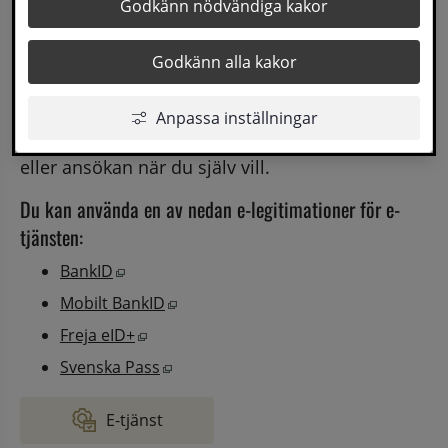
Sollefteås kommun vill förenkla dina kontakter 
Godkänn nödvändiga kakor
med oss genom att erbjuda fler e-tjänster på vår 
Godkänn alla kakor
webbsida. Därför vill vi ta reda på vilka e-
tjänster du som medborgare har behov av.
Anpassa inställningar
Det innebär också att du kan göra en anmälan 
eller ansökan när du själv vill.
Du kan använda en av nedan e-legitimationer för e-
tjänsten:
Öppnas i nytt fönster.
BankID
Öppnas i nytt fönster.
Mobilt BankID
Öppnas i nytt fönster.
Freja eID+
Öppnas i nytt fönster.
Svenska Pass
E-tjänst