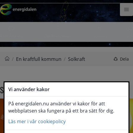
Hoppa till innehåll
Meny
Kontakta oss
Om Energidalen
Lyssna
Sök
/
En kraftfull kommun
/
Solkraft
Dela
Energidalen
Solkraft
Vi använder kakor
På energidalen.nu använder vi kakor för att
webbplatsen ska fungera på ett bra sätt för dig.
Läs mer i vår cookiepolicy