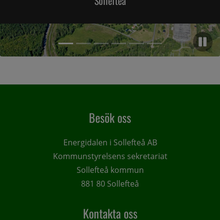
Sollefteå
Pa
Artikel 2,
Artikel 1, (Aktuell artikel)
Artikel 3,
Artikel 4,
Artikel 5,
Artikel 6,
Artikel 1 of 6, atNorth tar nästa steg för AI-etablering i Långs
Besök oss
Energidalen i Sollefteå AB
Kommunstyrelsens sekretariat
Sollefteå kommun
881 80 Sollefteå
Kontakta oss