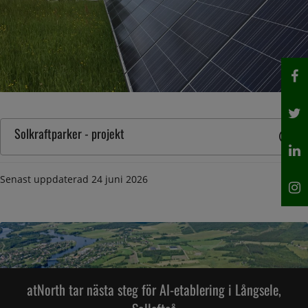
Solkraftparker - projekt
Senast uppdaterad
24 juni 2026
atNorth tar nästa steg för AI-etablering i Långsele,