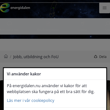
Hoppa till innehåll
Meny
Kontakta oss
Om Energidalen
Lyssna
Sök
/
Jobb, utbildning och FoU
Dela
Energidalen
Vi använder kakor
På energidalen.nu använder vi kakor för att
webbplatsen ska fungera på ett bra sätt för dig.
Läs mer i vår cookiepolicy