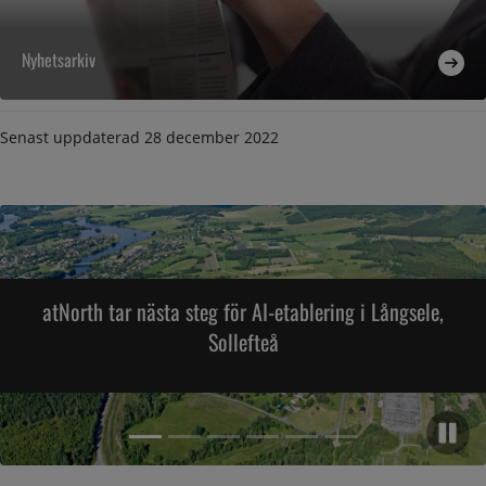
Nyhetsarkiv
Senast uppdaterad
28 december 2022
atNorth tar nästa steg för AI-etablering i Långsele,
Sollefteå
Pa
Artikel 2,
Artikel 1, (Aktuell artikel)
Artikel 3,
Artikel 4,
Artikel 5,
Artikel 6,
Artikel 1 of 6, atNorth tar nästa steg för AI-etablering i Långs