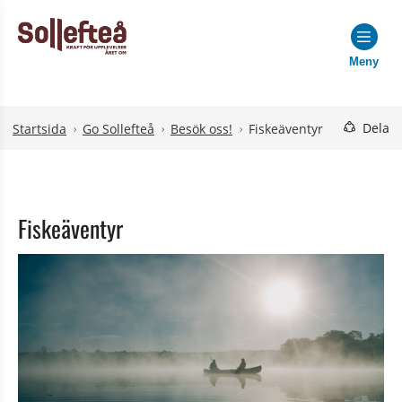
Meny
Hoppa till innehåll
Hoppa till undermeny
Dela
Startsida
Go Sollefteå
Besök oss!
Fiskeäventyr
Fiskeäventyr