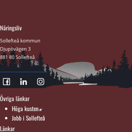
Näringsliv
Sollefteå kommun
Djupövägen 3 
881 80 Sollefteå
Övriga länkar
Länk till annan webbplats, öppnas i nytt f
Höga kusten
Jobb i Sollefteå
Länkar