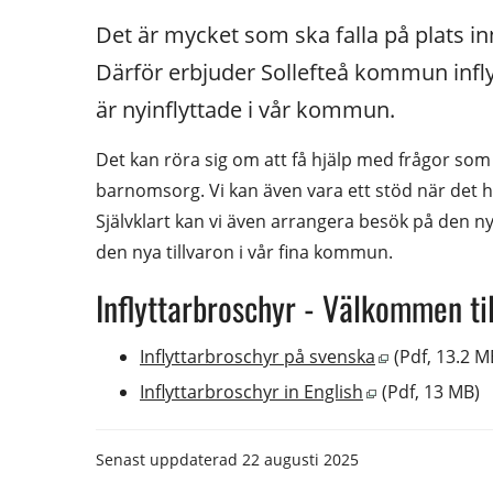
Det är mycket som ska falla på plats in
Därför erbjuder Sollefteå kommun inflytta
är nyinflyttade i vår kommun.
Det kan röra sig om att få hjälp med frågor som e
barnomsorg. Vi kan även vara ett stöd när det ha
Självklart kan vi även arrangera besök på den ny
den nya tillvaron i vår fina kommun.
Inflyttarbroschyr - Välkommen til
Pdf, 13.2 MB,
Inflyttarbroschyr på svenska
 (Pdf, 13.2 M
Pdf, 13 MB, öp
Inflyttarbroschyr in English
 (Pdf, 13 MB)
Senast uppdaterad
22 augusti 2025