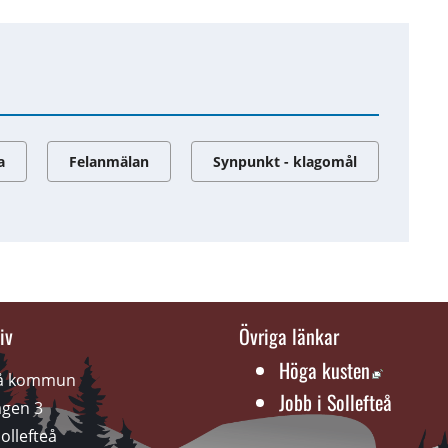
a
Felanmälan
Synpunkt - klagomål
iv
Övriga länkar
Länk till
Höga kusten
eå kommun
Jobb i Sollefteå
gen 3 
ollefteå