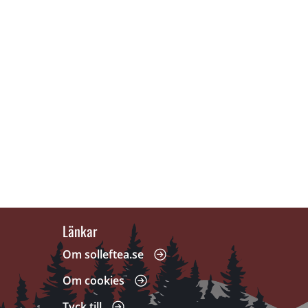
Länkar
 annan webbplats, öppnas i nytt fönster.
Om solleftea.se
Om cookies
Tyck till