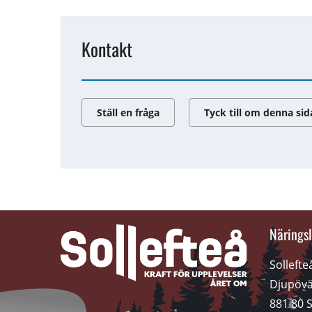
Kontakt
Ställ en fråga
Tyck till om denna sid
Näringsl
Solleft
Djupövä
881 80 S