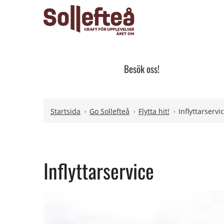
Besök oss!
Hoppa till innehåll
Hoppa till undermeny
Startsida
Go Sollefteå
Flytta hit!
Inflyttarservi
Inflyttarservice