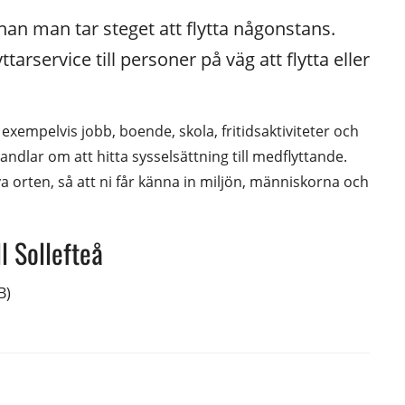
nan man tar steget att flytta någonstans. 
rservice till personer på väg att flytta eller 
xempelvis jobb, boende, skola, fritidsaktiviteter och 
ndlar om att hitta sysselsättning till medflyttande. 
a orten, så att ni får känna in miljön, människorna och 
l Sollefteå
 öppnas i nytt fönster.
B)
pnas i nytt fönster.