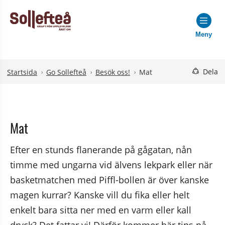
Meny
Hoppa till innehåll
Hoppa till undermeny
Dela
Startsida
Go Sollefteå
Besök oss!
Mat
Mat
Efter en stunds flanerande på gågatan, nån 
timme med ungarna vid älvens lekpark eller när 
basketmatchen med Piffl-bollen är över kanske 
magen kurrar? Kanske vill du fika eller helt 
enkelt bara sitta ner med en varm eller kall 
webbplats, öppnas i nytt fönster.