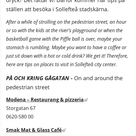
dryck? Det fattar vi! Därför kommer här tips på 
ställen att besöka i Sollefteå stadskärna.
s i nytt fönster.
After a while of strolling on the pedestrian street, an hour 
or so with the kids at the river's playground or when the 
basketball game with the Piffle ball is over, maybe your 
stomach is rumbling. Maybe you want to have a coffee or 
just sit down with a hot or cold drink? We get it! Therefore, 
here are tips on places to visit in Sollefteå city center.
PÅ OCH KRING GÅGATAN - 
On and around the 
pedestrian street
Länk till annan webbp
Modena – Restaurang & pizzeria
Storgatan 67
0620-580 00
Länk till annan webbplats, öppn
Smak Mat & Glass Café