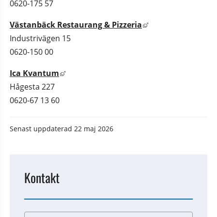
0620-175 57
Länk till annan web
Västanbäck Restaurang & Pizzeria
Industrivägen 15
0620-150 00
Länk till annan webbplats, öppnas i nytt f
Ica Kvantum
Hågesta 227
0620-67 13 60
Senast uppdaterad
22 maj 2026
Kontakt