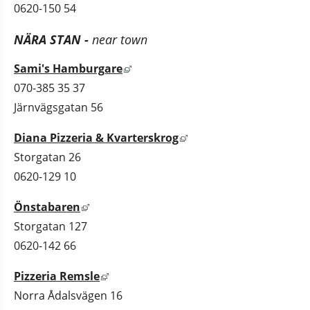
0620-150 54
NÄRA STAN - 
near town
Länk till annan webbplats, öppnas i
Sami's Hamburgare
070-385 35 37
Järnvägsgatan 56
Länk till annan webbplat
Diana Pizzeria & Kvarterskrog
Storgatan 26
0620-129 10
Länk till annan webbplats, öppnas i nytt fö
Önstabaren
Storgatan 127
0620-142 66
Länk till annan webbplats, öppnas i nyt
Pizzeria Remsle
Norra Ådalsvägen 16