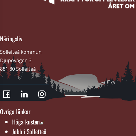
Näringsliv
Sollefteå kommun
Djupövägen 3 
881 80 Sollefteå
Övriga länkar
Länk till annan webbplats, öppnas i nytt f
Höga kusten
Jobb i Sollefteå