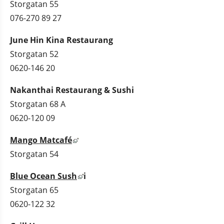
Storgatan 55
076-270 89 27
June Hin Kina 
Restaurang
Storgatan 52
0620-146 20
Nakanthai Restaurang & Sushi
Storgatan 68 A
0620-120 09
Länk till annan webbplats, öppnas i nyt
Mango Matcafé
Storgatan 54
Länk till annan webbplats, öppnas i
Blue Ocean Sush
i 
Storgatan 65
0620-122 32