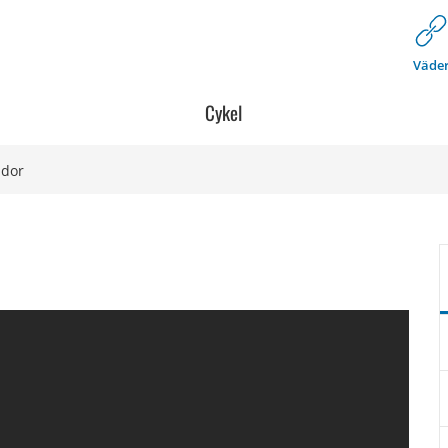
Väde
Cykel
idor