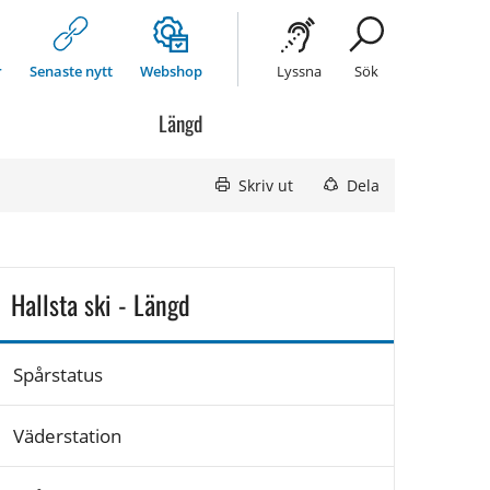
r
Senaste nytt
Webshop
Lyssna
Sök
Längd
Skriv ut
Dela
Hallsta ski - Längd
Spårstatus
Väderstation