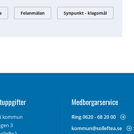
a
Felanmälan
Synpunkt - klagomål
tuppgifter
Medborgarservice
eå kommun
Ring 0620 - 68 20 00
gen 3 
kommun@solleftea.se
ollefteå