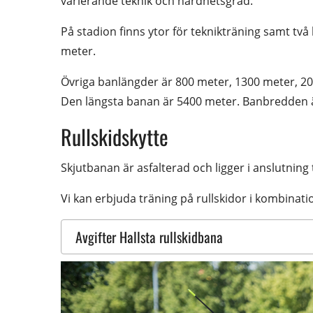
varierande teknik och hårdhetsgrad.
På stadion finns ytor för teknikträning samt tv
meter.
Övriga banlängder är 800 meter, 1300 meter, 20
Den längsta banan är 5400 meter. Banbredden 
Rullskidskytte
Skjutbanan är asfalterad och ligger i anslutning t
Vi kan erbjuda träning på rullskidor i kombinati
Avgifter Hallsta rullskidbana