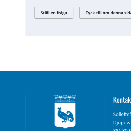
Ställ en fråga
Tyck till om denna sid
Kontak
Solleft
Djupövä
881 80 S