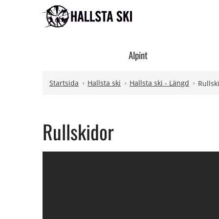
Hoppa till innehåll
Hoppa till undermeny
Alpint
Startsida
Hallsta ski
Hallsta ski - Längd
Rullsk
Rullskidor