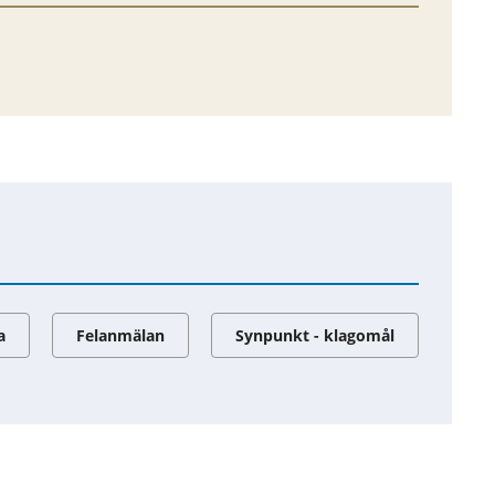
a
Felanmälan
Synpunkt - klagomål