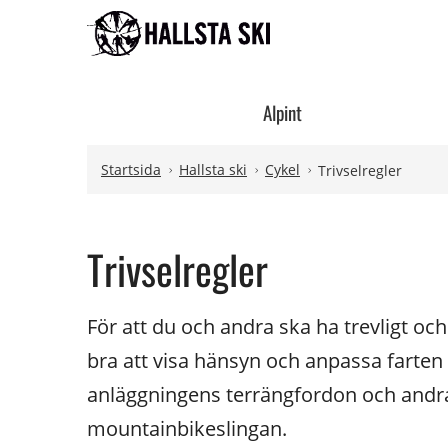
Hoppa till innehåll
Hoppa till undermeny
Alpint
Startsida
Hallsta ski
Cykel
Trivselregler
Trivselregler
För att du och andra ska ha trevligt och
bra att visa hänsyn och anpassa farten 
anläggningens terrängfordon och andr
mountainbikeslingan.