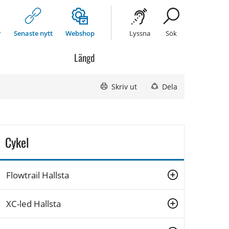
r
Senaste nytt
Webshop
Lyssna
Sök
Längd
Skriv ut
Dela
Cykel
Flowtrail Hallsta
XC-led Hallsta