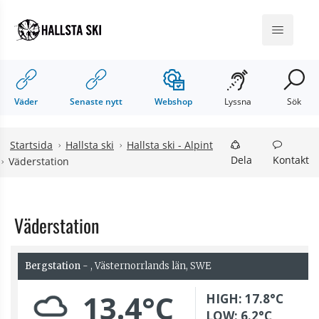
Hoppa till innehåll
Hoppa till undermeny
Meny
Väder
Senaste nytt
Webshop
Lyssna
Sök
Startsida
Hallsta ski
Hallsta ski - Alpint
Dela
Kontakt
Väderstation
Väderstation