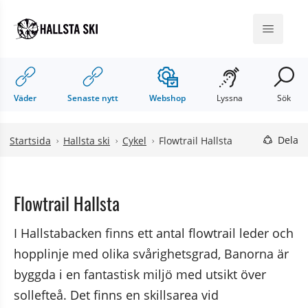
Hoppa till innehåll
Hoppa till undermeny
Meny
Väder
Senaste nytt
Webshop
Lyssna
Sök
Dela
Startsida
Hallsta ski
Cykel
Flowtrail Hallsta
Flowtrail Hallsta
I Hallstabacken finns ett antal flowtrail leder och 
hopplinje med olika svårighetsgrad, Banorna är 
byggda i en fantastisk miljö med utsikt över 
sollefteå. Det finns en skillsarea vid 