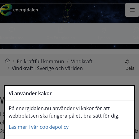
Hoppa till innehåll
Meny
Kontakta oss
Om Energidalen
Lyssna
Sök
/
En kraftfull kommun
/
Vindkraft
/
Vindkraft i Sverige och världen
Energidalen
Dela
Vi använder kakor
Vindkraft i Sverige och världen
På energidalen.nu använder vi kakor för att
I Sverige står vindkraften för cirka 16 % av Sveriges totala 
webbplatsen ska fungera på ett bra sätt för dig.
elproduktion.
Läs mer i vår cookiepolicy
2021 producerades 27,4 TWh vilket vi kan jämföra med hela 