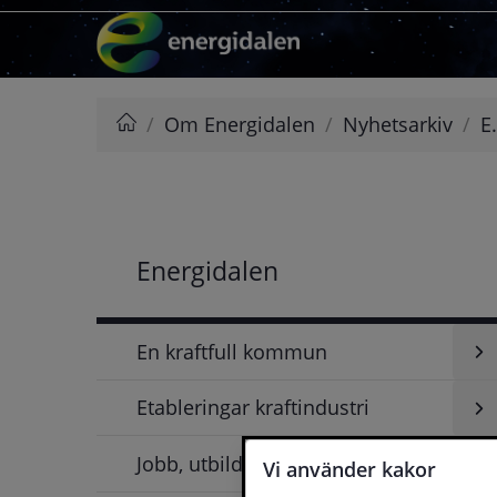
Hoppa till innehåll
/
Om Energidalen
/
Nyhetsarkiv
/
E
Energidalen
Energidalen
En kraftfull kommun
Etableringar kraftindustri
Unde
för
En
Jobb, utbildning och FoU
Unde
Vi använder kakor
kraft
för
kom