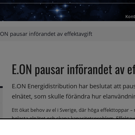
Kont
.ON pausar införandet av effektavgift
E.ON pausar införandet av ef
E.ON Energidistribution har beslutat att pausa
elnätet, som skulle förändra hur elanvändnin
Ett ökat behov av el i Sverige, där höga effekttoppar 
rsidor
belasta elnätet och skapa kapacitetsproblem. Effektav
rsidor
dygnet och bidra till ett mer effektivt elsystem.
full
mun