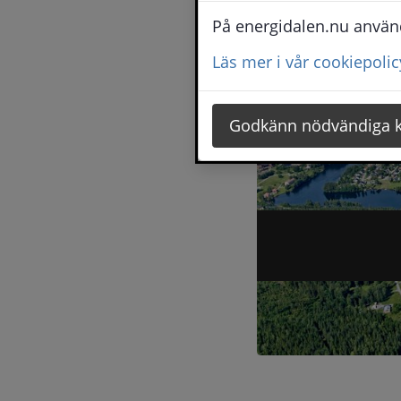
Etab
Unde
kraf
På energidalen.nu använde
för
Jobb
Läs mer i vår cookiepolic
utbi
och
Fo
Godkänn nödvändiga 
Artikel 1 of 6, atNo