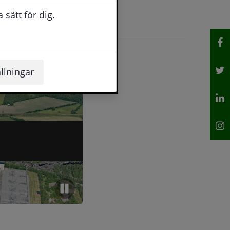
:
sätt för dig.
bbplats, öppnas i nytt fönster.
llningar
Pausa automatiskt artikelbyte