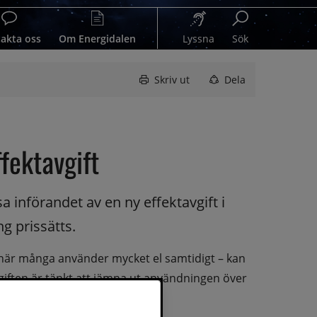
akta oss
Om Energidalen
Lyssna
Sök
Skriv ut
Dela
fektavgift
 införandet av en ny effektavgift i 
g prissätts.
– när många använder mycket el samtidigt – kan 
giften är tänkt att jämna ut användningen över 