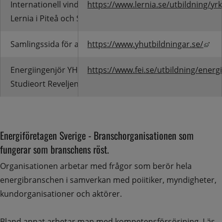
Internationell vindkrafttekniker, YH-utbildning
https://www.lernia.se/utbildning/yr
Lernia i Piteå och Sundsvall
Län
Samlingssida för alla YH-utbildningar
https://www.yhutbildningar.se/
Energiingenjör YH 400 poäng.
https://www.fei.se/utbildning/energ
Studieort Reveljen, Sollefteå.
Energiföretagen Sverige - Branschorganisationen som 
fungerar som branschens röst.
Organisationen arbetar med frågor som berör hela 
energibranschen i samverkan med poiitiker, myndigheter, 
kundorganisationer och aktörer.
Bland annat arbetar man med kompetensförsörjning. 
Läs 