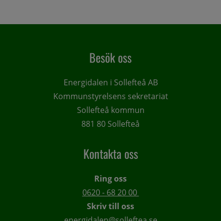
Artikel 1 of 6, atNorth tar nästa steg för AI-etablering i Långs
Besök oss
Energidalen i Sollefteå AB
Kommunstyrelsens sekretariat
Sollefteå kommun
881 80 Sollefteå
Kontakta oss
Ring oss
0620 - 68 20 00 
Skriv till oss
energidalen@solleftea.se