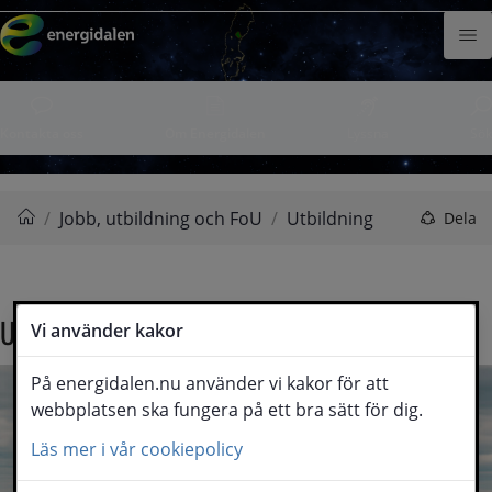
Hoppa till innehåll
Meny
Kontakta oss
Om Energidalen
Lyssna
Sök
/
Jobb, utbildning och FoU
/
Utbildning
Dela
Energidalen
Utbildning
Vi använder kakor
På energidalen.nu använder vi kakor för att
webbplatsen ska fungera på ett bra sätt för dig.
Läs mer i vår cookiepolicy