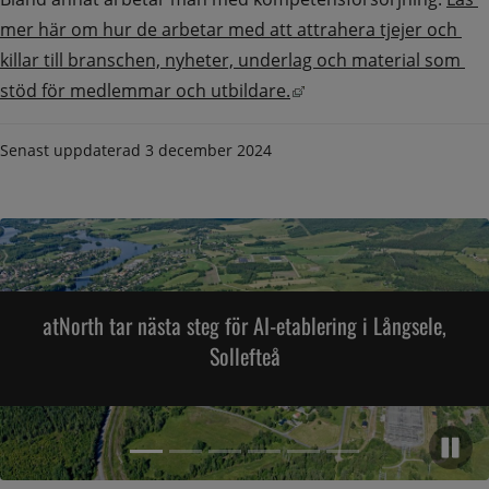
mer här om hur de arbetar med att attrahera tjejer och 
killar till branschen, nyheter, underlag och material som 
Länk till annan webbpla
stöd för medlemmar och utbildare.
Senast uppdaterad
3 december 2024
atNorth tar nästa steg för AI-etablering i Långsele,
Sollefteå
Pa
Artikel 2,
Artikel 1, (Aktuell artikel)
Artikel 3,
Artikel 4,
Artikel 5,
Artikel 6,