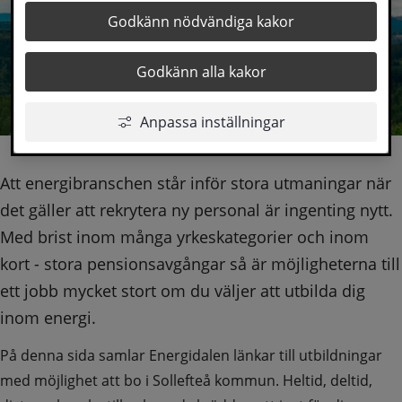
Godkänn nödvändiga kakor
Godkänn alla kakor
Anpassa inställningar
Att energibranschen står inför stora utmaningar när 
det gäller att rekrytera ny personal är ingenting nytt. 
Med brist inom många yrkeskategorier och inom 
kort - stora pensionsavgångar så är möjligheterna till 
ett jobb mycket stort om du väljer att utbilda dig 
inom energi.
På denna sida samlar Energidalen länkar till utbildningar 
med möjlighet att bo i Sollefteå kommun. Heltid, deltid, 