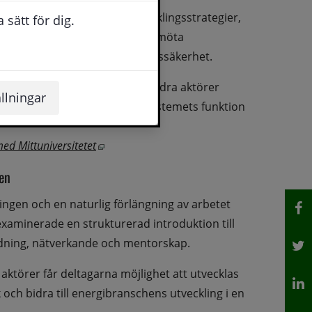
e delar av tillväxt- och utvecklingsstrategier, 
sätt för dig.
ar FoU en central roll för att möta 
ning och ökade krav på leveranssäkerhet.
ed akademi, näringsliv och andra aktörer 
llningar
ovationer som stärker energisystemets funktion 
Öppnas i nytt fönster.
d Mittuniversitetet
en
ngen och en naturlig förlängning av arbetet 
minerade en strukturerad introduktion till 
ldning, nätverkande och mentorskap.
örer får deltagarna möjlighet att utvecklas 
 och bidra till energibranschens utveckling i en 