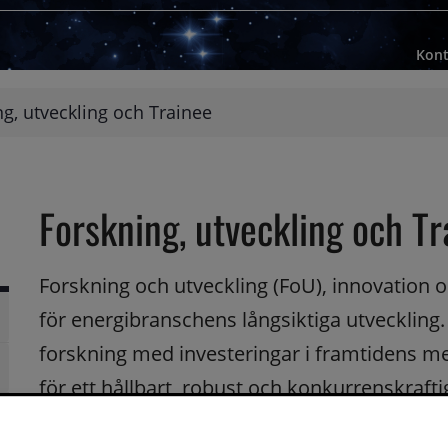
Kont
g, utveckling och Trainee
Forskning, utveckling och Tr
Forskning och utveckling (FoU), innovation 
för energibranschens långsiktiga utveckling
forskning med investeringar i framtidens me
rsidor
för ett hållbart, robust och konkurrenskraft
rsidor
full
Forskning och utveckling (FoU)
mun