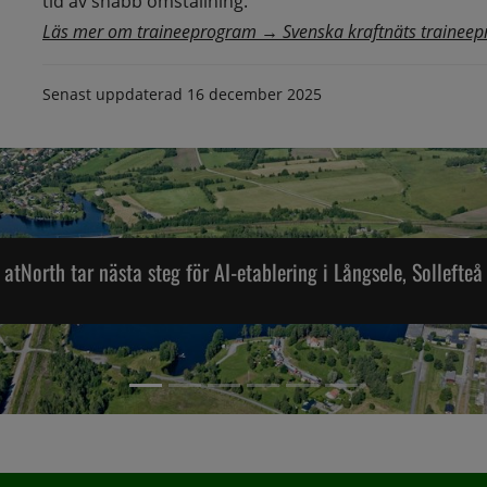
tid av snabb omställning.
Läs mer om traineeprogram → Svenska kraftnäts trainee
Senast uppdaterad
16 december 2025
atNorth tar nästa steg för AI-etablering i Långsele, Sollefteå
Artikel 2,
Artikel 1, (Aktuell artikel)
Artikel 3,
Artikel 4,
Artikel 5,
Artikel 6,
rth tar nästa steg för AI-etablering i Långsele, Sollefteå