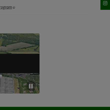
Öppnas i nytt fönster.
program
Pausa automatiskt artikelbyte