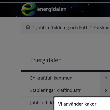
Hoppa till innehåll
/
Jobb, utbildning och FoU
/
Forsknin
Energidalen
Energidalen
En kraftfull kommun
Etableringar kraftindustri
Unde
för
En
Jobb, utbildning och FoU
Unde
Vi använder kakor
kraft
för
kom