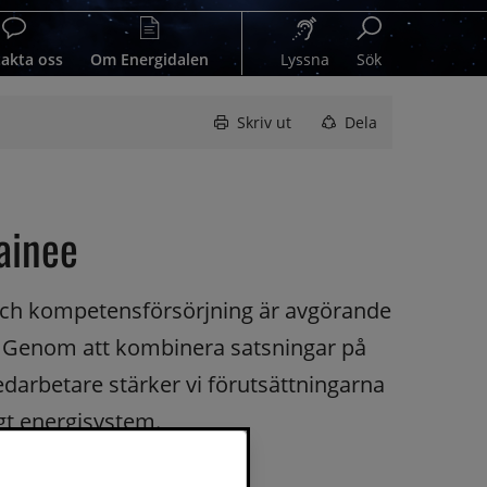
akta oss
Om Energidalen
Lyssna
Sök
Skriv ut
Dela
ainee
och kompetensförsörjning är avgörande 
. Genom att kombinera satsningar på 
darbetare stärker vi förutsättningarna 
igt energisystem.