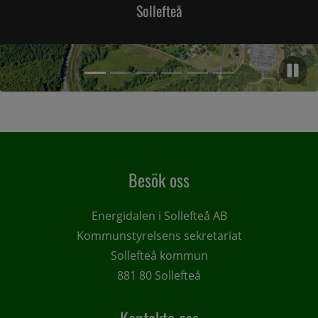
Sollefteå
Pa
Artikel 2,
Artikel 1, (Aktuell artikel)
Artikel 3,
Artikel 4,
Artikel 5,
Artikel 6,
Artikel 1 of 6, atNorth tar nästa steg för AI-etablering i Långs
Besök oss
Energidalen i Sollefteå AB
Kommunstyrelsens sekretariat
Sollefteå kommun
881 80 Sollefteå