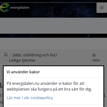
Din
Hoppa till innehåll
e-
Meny
postadress
Kontakta oss
Om Energidalen
Lyssna
Sök
/
Jobb, utbildning och FoU
/
Lediga tjänster
Energidalen
Dela
Vi använder kakor
Lediga tjänster
På energidalen.nu använder vi kakor för att
webbplatsen ska fungera på ett bra sätt för dig.
I Sollefteå som är en kraftfull kommun, med mycket energi, 
Läs mer i vår cookiepolicy
så ser vi att de stora företagen inom energibranschen 