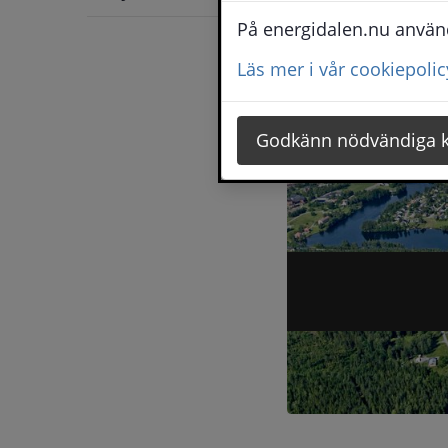
för
kom
På energidalen.nu använde
Etab
Unde
kraf
för
Läs mer i vår cookiepolic
Jobb
utbi
och
Fo
Godkänn nödvändiga 
Artikel 1 of 6, atNo