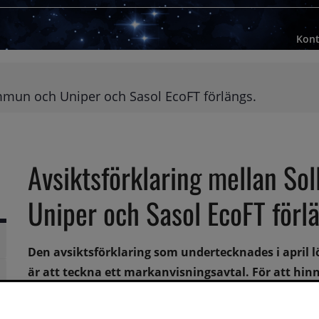
Kont
ommun och Uniper och Sasol EcoFT förlängs.
Avsiktsförklaring mellan So
Uniper och Sasol EcoFT förl
Den avsiktsförklaring som undertecknades i april lö
är att teckna ett markanvisningsavtal. För att hinn
rsidor
slutet av januari 2023. 
rsidor
full