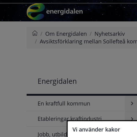
Hoppa till innehåll
/
Om Energidalen
/
Nyhetsarkiv
/
Avsiktsförklaring mellan Sollefteå k
Energidalen
Energidalen
En kraftfull kommun
Etableringar kraftindustri
Unde
för
Vi använder kakor
En
Jobb, utbildning och FoU
Unde
kraft