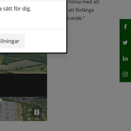
ande dialog med Uniper. För att hinna med att 
sätt för dig.
ndet politiskt har vi beslutat att förlänga 
rsson, kommunstyrelsens ordförande."
llningar
Pausa automatiskt artikelbyte