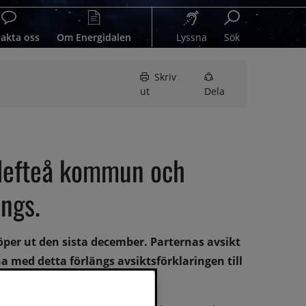
akta oss
Om Energidalen
Lyssna
Sök
Skriv
ut
Dela
llefteå kommun och 
ängs.
per ut den sista december. Parternas avsikt 
a med detta förlängs avsiktsförklaringen till 