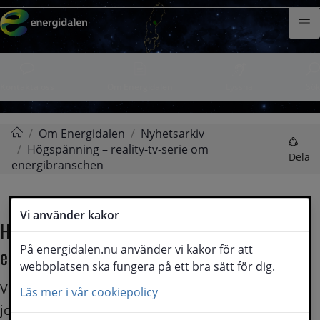
Hoppa till innehåll
Meny
Kontakta oss
Om Energidalen
Lyssna
Sök
/
Om Energidalen
/
Nyhetsarkiv
/
Högspänning – reality-tv-serie om
Energidalen
Dela
energibranschen
Vi använder kakor
Högspänning – reality-tv-serie om 
På energidalen.nu använder vi kakor för att
energibranschen
webbplatsen ska fungera på ett bra sätt för dig.
Viaplays Högspänning visar upp branschens olika 
Läs mer i vår cookiepolicy
jobb. Ett av syftena med serien är att inspirera fler 