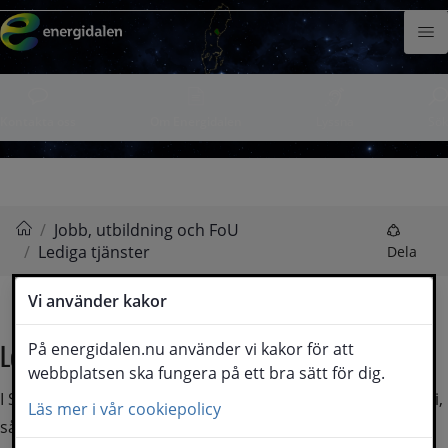
Din
Hoppa till innehåll
e-
Meny
postadress
Kontakta oss
Om Energidalen
Lyssna
Sök
/
Jobb, utbildning och FoU
/
Lediga tjänster
Energidalen
Dela
Vi använder kakor
Lediga tjänster
På energidalen.nu använder vi kakor för att
webbplatsen ska fungera på ett bra sätt för dig.
I Sollefteå som är en kraftfull kommun, med mycket energi, 
Läs mer i vår cookiepolicy
så ser vi att de stora företagen inom energibranschen 