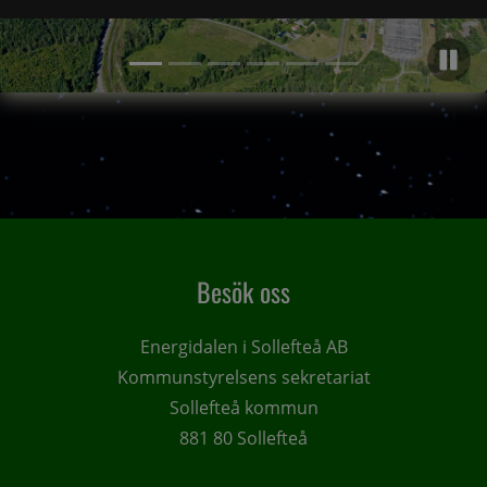
Pa
Artikel 2,
Artikel 1, (Aktuell artikel)
Artikel 3,
Artikel 4,
Artikel 5,
Artikel 6,
Artikel 1 of 6, atNorth tar nästa steg för AI-etablering i Långs
Besök oss
Energidalen i Sollefteå AB
Kommunstyrelsens sekretariat
Sollefteå kommun
881 80 Sollefteå