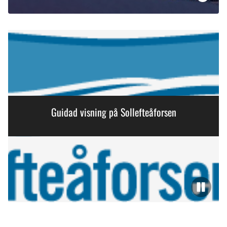
Guidad visning på Sollefteåforsen
Paus
Artikel 1 of 3, Guidad visning på Sollefteåforsen