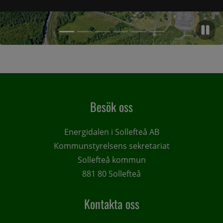
Pa
Artikel 2,
Artikel 1, (Aktuell artikel)
Artikel 3,
Artikel 4,
Artikel 5,
Artikel 6,
Artikel 1 of 6, atNorth tar nästa steg för AI-etablering i Långs
Besök oss
Energidalen i Sollefteå AB
Kommunstyrelsens sekretariat
Sollefteå kommun
881 80 Sollefteå
Kontakta oss