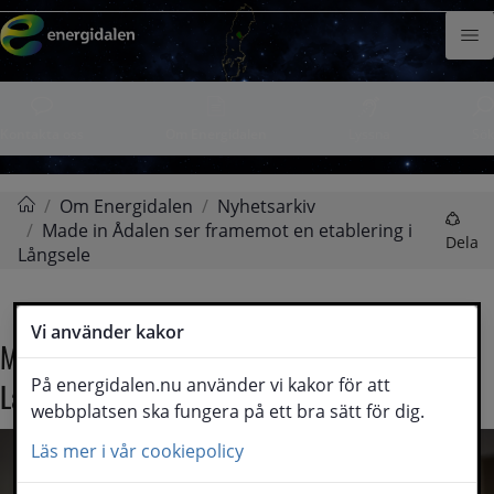
Hoppa till innehåll
Meny
Kontakta oss
Om Energidalen
Lyssna
Sök
/
Om Energidalen
/
Nyhetsarkiv
/
Made in Ådalen ser framemot en etablering i
Energidalen
Dela
Långsele
Vi använder kakor
Made in Ådalen ser framemot en etablering i 
På energidalen.nu använder vi kakor för att
Långsele
webbplatsen ska fungera på ett bra sätt för dig.
Läs mer i vår cookiepolicy