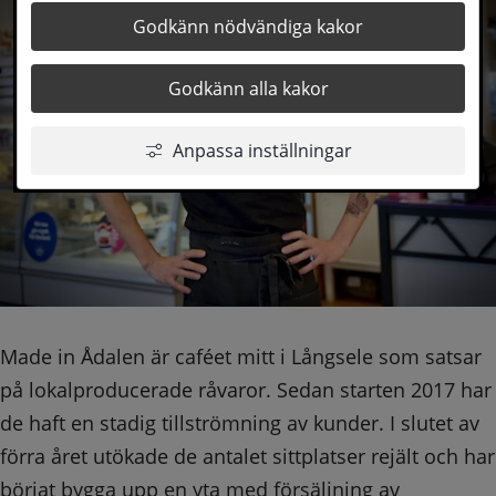
Godkänn nödvändiga kakor
Godkänn alla kakor
Anpassa inställningar
Made in Ådalen är caféet mitt i Långsele som satsar 
på lokalproducerade råvaror. Sedan starten 2017 har 
de haft en stadig tillströmning av kunder. I slutet av 
förra året utökade de antalet sittplatser rejält och har 
börjat bygga upp en yta med försäljning av 