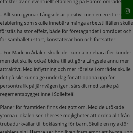
effekter av en eventuellt etablering på Hamre-området.
– Allt som gynnar Långsele är positivt men en en större 
etablering som skulle innebära många arbetstillfällen skulle 
förstås ha stor effekt, både för företagandet i området och 
för samhället i stort, konstaterar hon och fortsätter:
– För Made in Ådalen skulle det kunna innebära fler kunder 
men det skulle också bidra till att göra Långsele ännu mer 
attraktivt. Med inflyttning och mer rörelse i området skulle 
det på sikt kunna ge underlag för att öppna upp för 
persontrafik på järnvägen igen, särskilt med tanke på 
regementsbygget inne i Sollefteå!
Planer för framtiden finns det gott om. Med de utökade 
ytorna i lokalen ser Therese möjligheter att ordna allt från 
trubadurkvällar till bokläsning för barn. Skulle en ny aktör 
etablera sig i Hamre ser hon även fram emot att bygga upp 