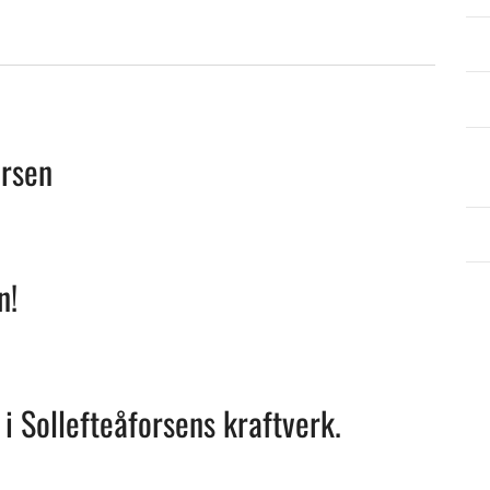
orsen
n!
i Sollefteåforsens kraftverk.