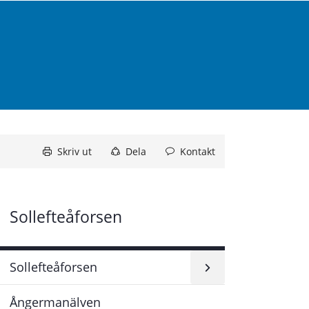
Skriv ut
Dela
Kontakt
Sollefteåforsen
Sollefteåforsen
Ångermanälven
Undersidor