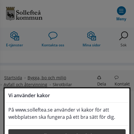
Hoppa till innehåll
Meny
E-tjänster
Kontakta oss
Mina sidor
Sök
Startsida
Bygga, bo och miljö
Dela
Kontakt
Avfall och återvinning
Skrotbilar
Vi använder kakor
Skrotbilar
På www.solleftea.se använder vi kakor för att
Lyssna
webbplatsen ska fungera på ett bra sätt för dig.
Som bilägare ansvarar du för din bil även sedan 
du tagit den ur bruk. Uttjänta bilar (skrotbilar) är 