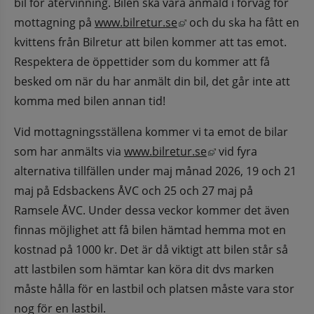
bil för återvinning. Bilen ska vara anmäld i förväg för 
Länk till annan webbplat
mottagning på 
www.bilretur.se
 och du ska ha fått en 
kvittens från Bilretur att bilen kommer att tas emot. 
Respektera de öppettider som du kommer att få 
besked om när du har anmält din bil, det går inte att 
komma med bilen annan tid!
Vid mottagningsställena kommer vi ta emot de bilar 
Länk till annan web
som har anmälts via 
www.bilretur.se
 vid fyra 
alternativa tillfällen under maj månad 2026, 19 och 21 
maj på Edsbackens ÅVC och 25 och 27 maj på 
Ramsele ÅVC. Under dessa veckor kommer det även 
finnas möjlighet att få bilen hämtad hemma mot en 
kostnad på 1000 kr. Det är då viktigt att bilen står så 
att lastbilen som hämtar kan köra dit dvs marken 
måste hålla för en lastbil och platsen måste vara stor 
nog för en lastbil.