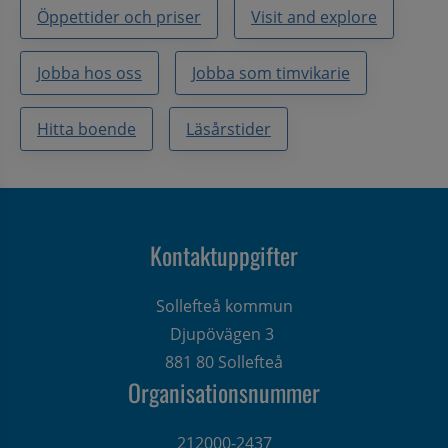
Öppettider och priser
Visit and explore
Jobba hos oss
Jobba som timvikarie
Hitta boende
Läsårstider
Kontaktuppgifter
Sollefteå kommun
Djupövägen 3 
881 80 Sollefteå
Organisationsnummer
212000-2437