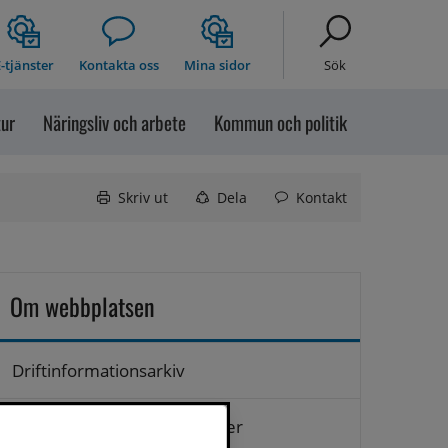
-tjänster
Kontakta oss
Mina sidor
Sök
tur
Näringsliv och arbete
Kommun och politik
Skriv ut
Dela
Kontakt
Om webbplatsen
Driftinformationsarkiv
Hantering av personuppgifter