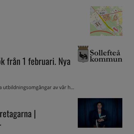
ök från 1 februari. Nya
ya utbildningsomgångar av vår h...
retagarna |
r