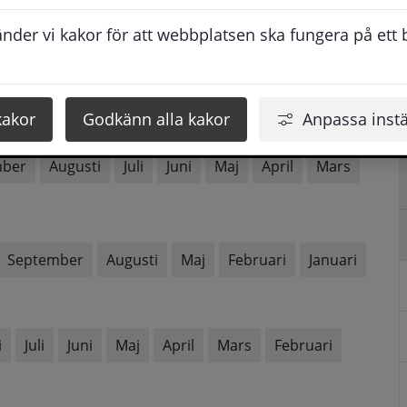
der vi kakor för att webbplatsen ska fungera på ett br
mber
Augusti
Juni
Maj
April
Mars
kakor
Godkänn alla kakor
Anpassa instä
mber
Augusti
Juli
Juni
Maj
April
Mars
September
Augusti
Maj
Februari
Januari
i
Juli
Juni
Maj
April
Mars
Februari