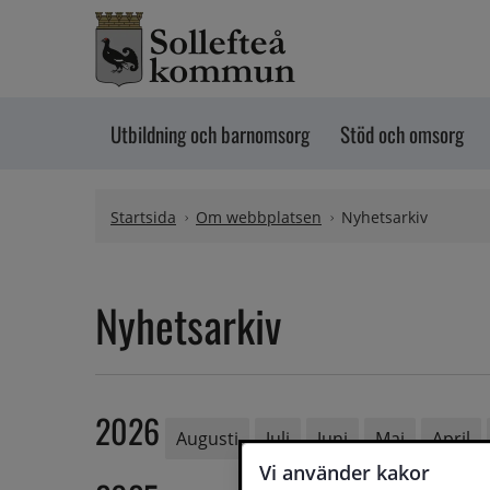
Hoppa till innehåll
Utbildning och barnomsorg
Stöd och omsorg
Startsida
Om webbplatsen
Nyhetsarkiv
Nyhetsarkiv
2026
Augusti
Juli
Juni
Maj
April
Vi använder kakor