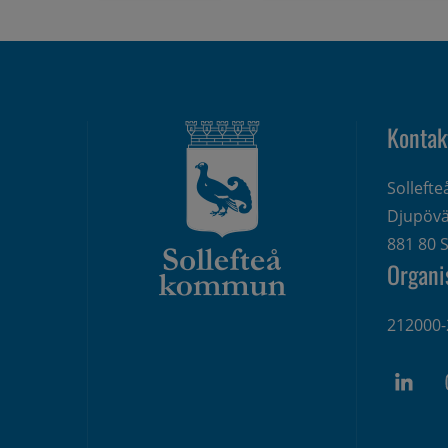
Kontak
Solleft
Djupövä
881 80 S
Organi
212000-