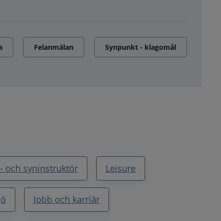
a
Felanmälan
Synpunkt - klagomål
- och syninstruktör
Leisure
jö
Jobb och karriär