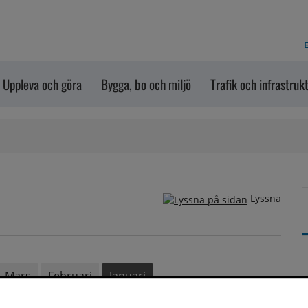
E
Uppleva och göra
Bygga, bo och miljö
Trafik och infrastruk
Lyssna
Mars
Februari
Januari