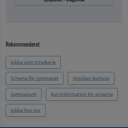
Rekommenderat
Jobba som timvikarie
Schema för gymnasiet
Ansökan komvux
Gymnasium
Kursinformation för antagna
Jobba hos oss