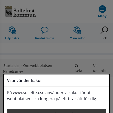
Hoppa till innehåll
Meny
E-tjänster
Kontakta oss
Mina sidor
Sök
Startsida
Om webbplatsen
Dela
Kontakt
Nyhetsarkiv
Vi använder kakor
Nyhetsarkiv
På www.solleftea.se använder vi kakor för att
Lyssna
webbplatsen ska fungera på ett bra sätt för dig.