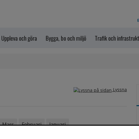
E
Uppleva och göra
Bygga, bo och miljö
Trafik och infrastruk
Lyssna
Mars
Februari
Januari