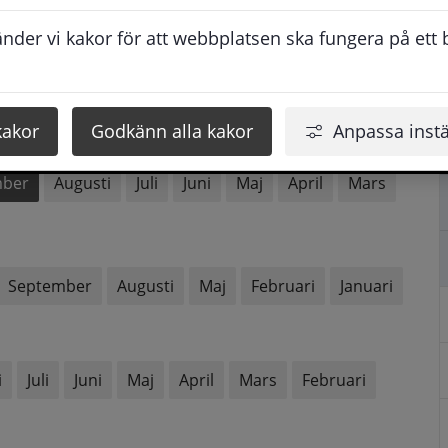
der vi kakor för att webbplatsen ska fungera på ett br
mber
Augusti
Juni
Maj
April
Mars
kakor
Godkänn alla kakor
Anpassa instä
mber
Augusti
Juli
Juni
Maj
April
Mars
September
Augusti
Maj
Februari
Januari
i
Juli
Juni
Maj
April
Mars
Februari