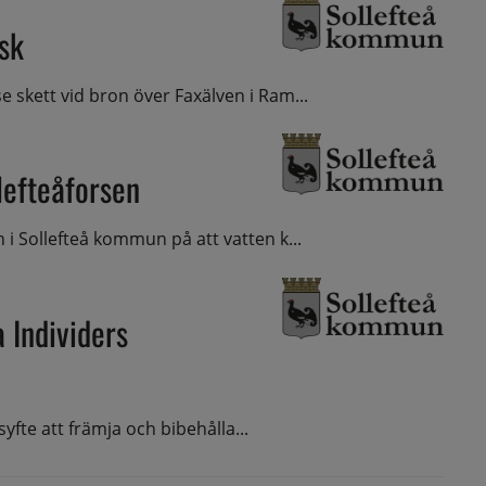
isk
skett vid bron över Faxälven i Ram...
lefteåforsen
i Sollefteå kommun på att vatten k...
 Individers
syfte att främja och bibehålla...