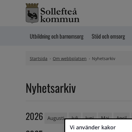
Hoppa till innehåll
Utbildning och barnomsorg
Stöd och omsorg
Startsida
Om webbplatsen
Nyhetsarkiv
Nyhetsarkiv
2026
Augusti
Juli
Juni
Maj
April
Vi använder kakor