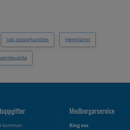
Job opportunities
Hemtjänst
roendevalda
tuppgifter
Medborgarservice
eå kommun
Ring oss