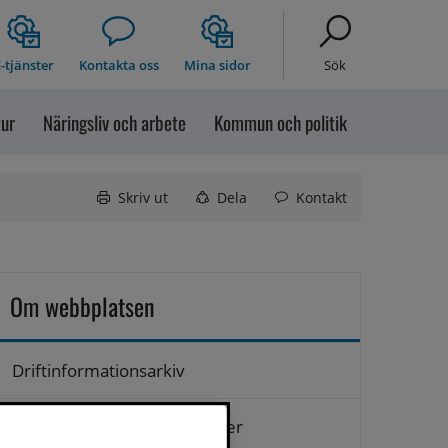
-tjänster
Kontakta oss
Mina sidor
Sök
tur
Näringsliv och arbete
Kommun och politik
Skriv ut
Dela
Kontakt
Om webbplatsen
Driftinformationsarkiv
Hantering av personuppgifter