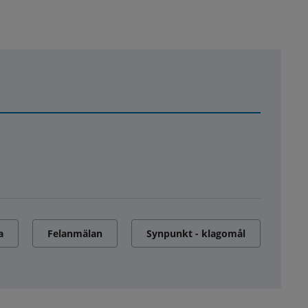
a
Felanmälan
Synpunkt - klagomål