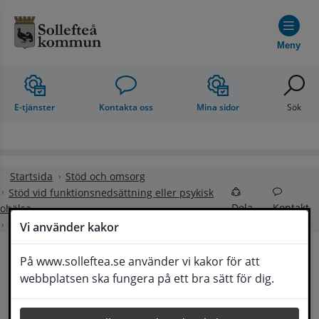
Hoppa till innehåll
Meny
E-tjänster
Kontakta oss
Mina sidor
Sök
Startsida
Stöd och omsorg
Stöd vid funktionsnedsättning eller psykisk
Dela
Kontakt
ohälsa
Bostadsanpassning
Bostadsanpassning
Vi använder kakor
På www.solleftea.se använder vi kakor för att
Bostadsanpassning
webbplatsen ska fungera på ett bra sätt för dig.
Lyssna
Du som har en funktionsnedsättning har rätt att 