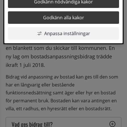
Godkänn nödvändiga kakor
ansöka om bidrag för att bygga om och anpassa 
din bostad. Bidraget är till för att du ska kunna 
Godkänn alla kakor
bo kvar i bostaden och leva ett så självständigt 
liv som möjligt. Ansökan om 
Anpassa inställningar
bostadsanpassningsbidrag gör du skriftligt via 
en blankett som du skickar till kommunen. En 
ny lag om bostadsanpassningsbidrag trädde 
ikraft 1 juli 2018.
Bidrag vid anpassning av bostad kan ges till den som 
har en långvarig eller bestående 
funktionsnedsättning samt äger eller hyr en bostad 
för permanent bruk. Bostaden kan vara antingen en 
villa, ett radhus, en hyresrätt eller en bostadsrätt.
Vad ges bidrag till?