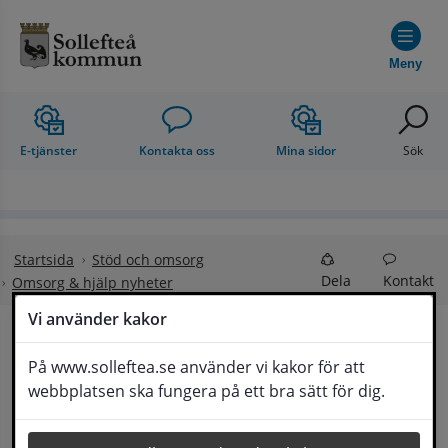
Hoppa till innehåll
Meny
E-tjänster
Kontakta oss
Mina sidor
Sök
Startsida
Stöd och omsorg
Dela
Kontakt
Omsorg & hjälp nyheter
Vi använder kakor
Kaffestugan – en 
På www.solleftea.se använder vi kakor för att
Lyssna
webbplatsen ska fungera på ett bra sätt för dig.
mötesplats för de utsatta…