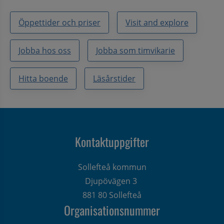
Öppettider och priser
Visit and explore
Jobba hos oss
Jobba som timvikarie
Hitta boende
Läsårstider
Kontaktuppgifter
Sollefteå kommun
Djupövägen 3 
881 80 Sollefteå
Organisationsnummer