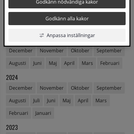
2026
Godkänn nödvändiga kakor
Augusti
Juli
Juni
Maj
April
Mars
Godkänn alla kakor
Februari
Januari
Anpassa inställningar
2025
December
November
Oktober
September
Augusti
Juni
Maj
April
Mars
Februari
2024
December
November
Oktober
September
Augusti
Juli
Juni
Maj
April
Mars
Februari
Januari
2023