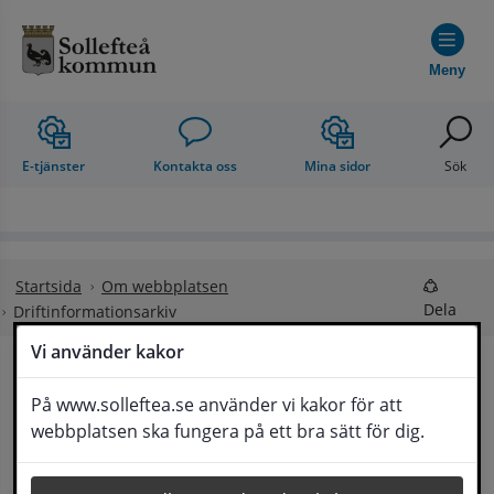
Hoppa till innehåll
Meny
E-tjänster
Kontakta oss
Mina sidor
Sök
Startsida
Om webbplatsen
Dela
Driftinformationsarkiv
Vi använder kakor
Driftinformationsarkiv
På www.solleftea.se använder vi kakor för att
Lyssna
webbplatsen ska fungera på ett bra sätt för dig.