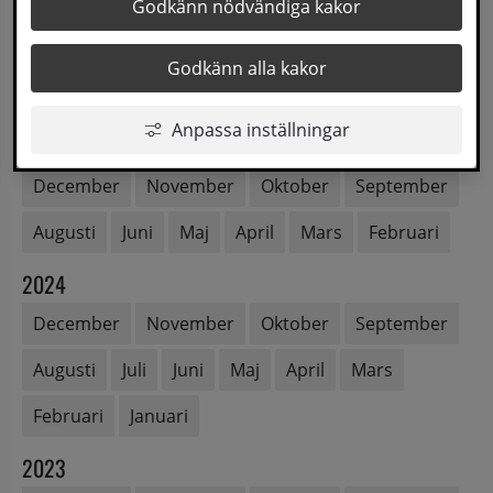
2026
Godkänn nödvändiga kakor
Augusti
Juli
Juni
Maj
April
Mars
Godkänn alla kakor
Februari
Januari
Anpassa inställningar
2025
December
November
Oktober
September
Augusti
Juni
Maj
April
Mars
Februari
2024
December
November
Oktober
September
Augusti
Juli
Juni
Maj
April
Mars
Februari
Januari
2023