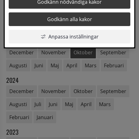
2026
Godkänn nödvändiga kakor
Augusti
Juli
Juni
Maj
April
Mars
Godkänn alla kakor
Februari
Januari
Anpassa inställningar
2025
December
November
Oktober
September
Augusti
Juni
Maj
April
Mars
Februari
2024
December
November
Oktober
September
Augusti
Juli
Juni
Maj
April
Mars
Februari
Januari
2023