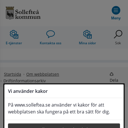
Hoppa till innehåll
Meny
E-tjänster
Kontakta oss
Mina sidor
Sök
Startsida
Om webbplatsen
Dela
Driftinformationsarkiv
Vi använder kakor
Driftinformationsarkiv
På www.solleftea.se använder vi kakor för att
Lyssna
webbplatsen ska fungera på ett bra sätt för dig.