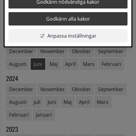
2026
Godkänn nödvändiga kakor
Augusti
Juli
Juni
Maj
April
Mars
Godkänn alla kakor
Februari
Januari
Anpassa inställningar
2025
December
November
Oktober
September
Augusti
Juni
Maj
April
Mars
Februari
2024
December
November
Oktober
September
Augusti
Juli
Juni
Maj
April
Mars
Februari
Januari
2023