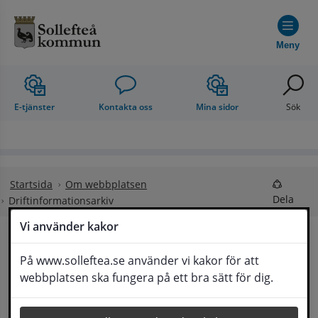
Hoppa till innehåll
Meny
E-tjänster
Kontakta oss
Mina sidor
Sök
Startsida
Om webbplatsen
Dela
Driftinformationsarkiv
Vi använder kakor
Driftinformationsarkiv
På www.solleftea.se använder vi kakor för att
Lyssna
webbplatsen ska fungera på ett bra sätt för dig.