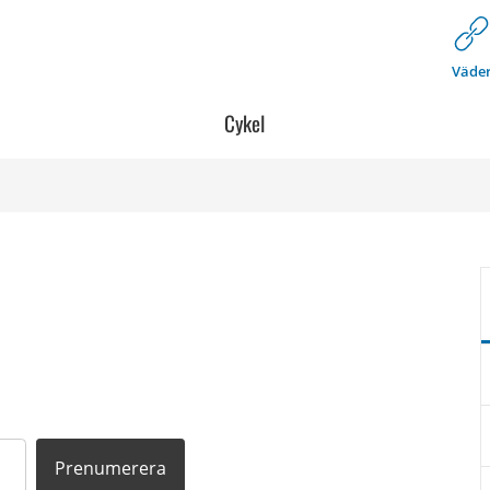
Väde
Cykel