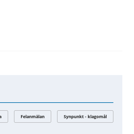
a
Felanmälan
Synpunkt - klagomål