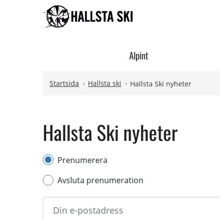
Din
Hoppa till innehåll
Hoppa till undermeny
e-
postadress
Alpint
Startsida
Hallsta ski
Hallsta Ski nyheter
Hallsta Ski nyheter
Hantera
Prenumerera
prenumeration
Avsluta prenumeration