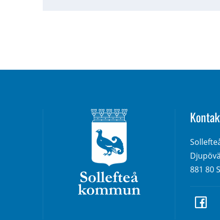
Kontak
Solleft
Djupövä
881 80 S