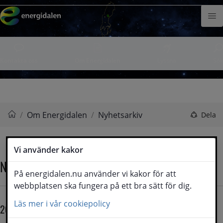
Hoppa till innehåll
Meny
Kontakta oss
Om Energidalen
Lyssna
Sök
/
Om Energidalen
/
Nyhetsarkiv
Dela
Energidalen
Vi använder kakor
Nyhetsarkiv
På energidalen.nu använder vi kakor för att
webbplatsen ska fungera på ett bra sätt för dig.
Läs mer i vår cookiepolicy
2026
Maj
April
Mars