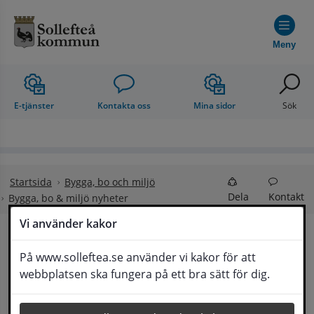
Hoppa till innehåll
Meny
E-tjänster
Kontakta oss
Mina sidor
Sök
Startsida
Bygga, bo och miljö
Dela
Kontakt
Bygga, bo & miljö nyheter
Vi använder kakor
Bygga, bo & miljö 
På www.solleftea.se använder vi kakor för att
Lyssna
webbplatsen ska fungera på ett bra sätt för dig.
nyheter