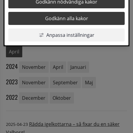
Godkänn nödvändiga kakor
2026
Augusti
Juni
Godkänn alla kakor
2025
Anpassa inställningar
December
November
September
Augusti
April
2024
November
April
Januari
2023
November
September
Maj
2022
December
Oktober
Rädda igelkottarna – så fixar du en säker
2025-04-23
Valborg!