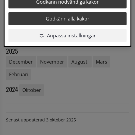
Godkänn nödvändiga kakor
2026
Godkänn alla kakor
Augusti
Juni
April
Mars
Februari
Anpassa inställningar
Januari
2025
December
November
Augusti
Mars
Februari
2024
Oktober
Senast uppdaterad
3 oktober 2025