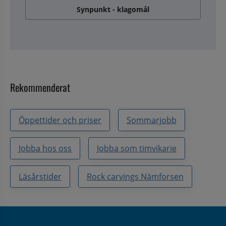
Synpunkt - klagomål
Rekommenderat
Öppettider och priser
Sommarjobb
Jobba hos oss
Jobba som timvikarie
Läsårstider
Rock carvings Nämforsen