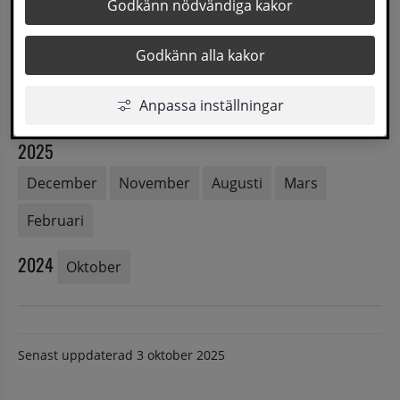
Godkänn nödvändiga kakor
2026
Godkänn alla kakor
Augusti
Juni
April
Mars
Februari
Anpassa inställningar
Januari
2025
December
November
Augusti
Mars
Februari
2024
Oktober
Senast uppdaterad
3 oktober 2025