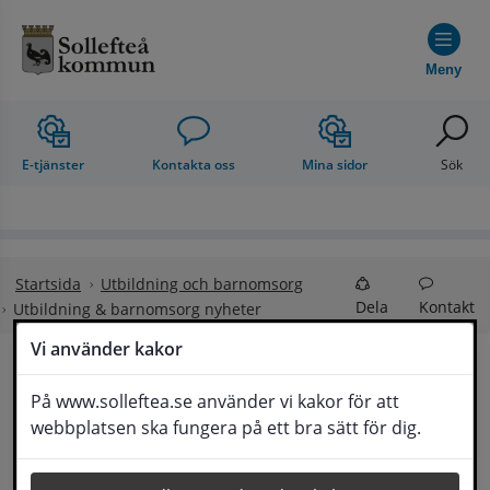
Hoppa till innehåll
Meny
E-tjänster
Kontakta oss
Mina sidor
Sök
Startsida
Utbildning och barnomsorg
Dela
Kontakt
Utbildning & barnomsorg nyheter
Vi använder kakor
Utbildning & 
På www.solleftea.se använder vi kakor för att
Lyssna
webbplatsen ska fungera på ett bra sätt för dig.
barnomsorg nyheter